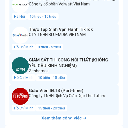
Công ty cổ phần Volwatt Việt Nam
Hà Nội
10 triệu - 15 triệu
Thực Tập Sinh Vận Hành TikTok
CTY TNHH BLUEMDIA VIETNAM
Hồ Chí Minh
3 triệu - 5 triệu
GIÁM SÁT THI CÔNG NỘI THẤT (KHÔNG
YÊU CẦU KINH NGHIỆM)
Zenhomes
Hồ Chí Minh
10 triệu - 15 triệu
Giáo Viên IELTS (Part-time)
Công ty TNHH Dịch Vụ Giáo Dục The Tutors
Hồ Chí Minh
15 triệu - 20 triệu
Xem thêm công việc →