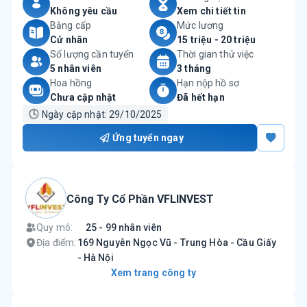
Không yêu cầu
Xem chi tiết tin
Bằng cấp
Mức lương
Cử nhân
15 triệu - 20 triệu
Số lượng cần tuyển
Thời gian thử việc
5 nhân viên
3 tháng
Hoa hồng
Hạn nộp hồ sơ
Chưa cập nhật
Đã hết hạn
🕓
Ngày cập nhật:
29/10/2025
Ứng tuyển ngay
Công Ty Cổ Phần VFLINVEST
Quy mô:
25 - 99 nhân viên
Địa điểm:
169 Nguyễn Ngọc Vũ - Trung Hòa - Cầu Giấy
- Hà Nội
Xem trang công ty