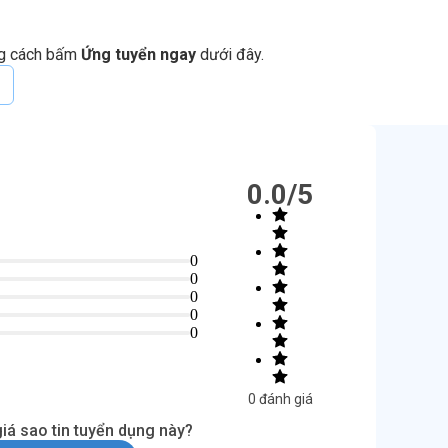
ng cách bấm
Ứng tuyển ngay
dưới đây.
0.0
/5
0
0
0
0
0
0
đánh giá
iá sao tin tuyển dụng này?