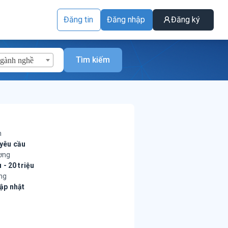
Đăng tin
Đăng nhập
Đăng ký
Tìm kiếm
ngành nghề
h
yêu cầu
ơng
u - 20 triệu
ng
ập nhật