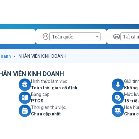
Toàn quốc
Tất cả 
doanh
›
NHÂN VIÊN KINH DOANH
HÂN VIÊN KINH DOANH
Hình thức làm việc
Giới tín
Toàn thời gian cố định
Không 
Bằng cấp
Mức lư
PTCS
15 triệ
Thời gian thử việc
Hoa hồ
Chưa cập nhật
Chưa c