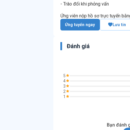
- Trâo đổi khi phỏng vấn
Ứng viên nộp hồ sơ trực tuyến bằ
Ứng tuyển ngay
Lưu tin
Đánh giá
5
4
3
2
1
Bạn đánh g