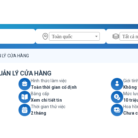
Toàn quốc
Tất cả 
 LÝ CỬA HÀNG
UẢN LÝ CỬA HÀNG
Hình thức làm việc
Giới tín
Toàn thời gian cố định
Không 
Bằng cấp
Mức lư
Xem chi tiết tin
10 triệ
Thời gian thử việc
Hoa hồ
2 tháng
Chưa c