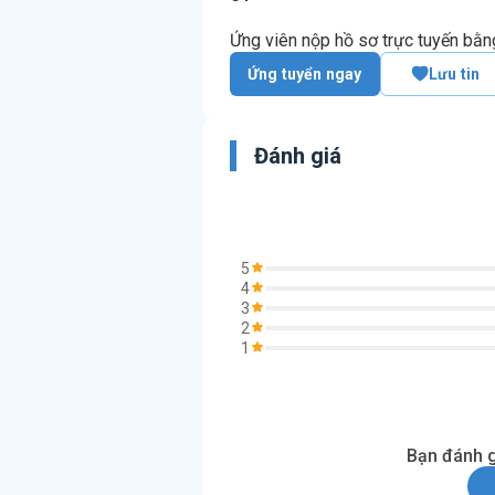
Ứng viên nộp hồ sơ trực tuyến bằ
Ứng tuyển ngay
Lưu tin
Đánh giá
5
4
3
2
1
Bạn đánh g