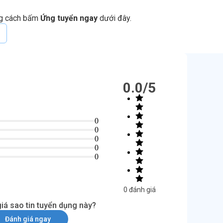
ng cách bấm
Ứng tuyển ngay
dưới đây.
0.0
/5
0
0
0
0
0
0
đánh giá
iá sao tin tuyển dụng này?
Đánh giá ngay