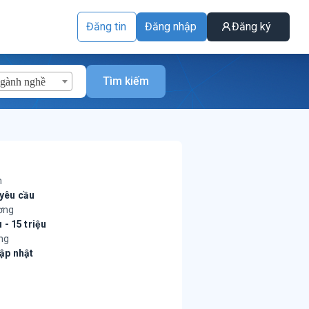
Đăng tin
Đăng nhập
Đăng ký
Tìm kiếm
ngành nghề
h
yêu cầu
ơng
u - 15 triệu
ng
ập nhật