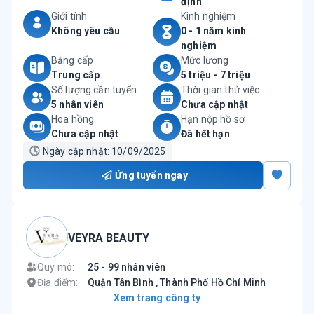
định
Giới tính
Kinh nghiệm
Không yêu cầu
0 - 1 năm kinh
nghiệm
Bằng cấp
Mức lương
Trung cấp
5 triệu - 7 triệu
Số lượng cần tuyển
Thời gian thử việc
5 nhân viên
Chưa cập nhật
Hoa hồng
Hạn nộp hồ sơ
Chưa cập nhật
Đã hết hạn
🕓
Ngày cập nhật:
10/09/2025
Ứng tuyển ngay
VEYRA BEAUTY
Quy mô:
25 - 99 nhân viên
Địa điểm:
Quận Tân Bình , Thành Phố Hồ Chí Minh
Xem trang công ty