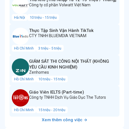
Công ty cổ phần Volwatt Việt Nam
Hà Nội
10 triệu - 15 triệu
Thực Tập Sinh Vận Hành TikTok
CTY TNHH BLUEMDIA VIETNAM
Hồ Chí Minh
3 triệu - 5 triệu
GIÁM SÁT THI CÔNG NỘI THẤT (KHÔNG
YÊU CẦU KINH NGHIỆM)
Zenhomes
Hồ Chí Minh
10 triệu - 15 triệu
Giáo Viên IELTS (Part-time)
Công ty TNHH Dịch Vụ Giáo Dục The Tutors
Hồ Chí Minh
15 triệu - 20 triệu
Xem thêm công việc →